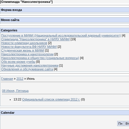
[
Олимпиада "Наноэлектроника"
]
Форма входа
Меню сайта
Categories
Поступление в МИФИ (Национальный исследовательский ядерный университет)
[4]
Олимпиада "Наноэлектроника" в НИЯУ МИФИ
[19]
Новости олимпиад школьников
[2]
Новости факультета ВФ НИЯУ МИФИ
[2]
Студенческая жизнь в МИФИ
[1]
Наноэлектроника и нанотехнологии
[2]
Наноэлектроника и общество (социальные вопросы)
[4]
Обо всем кроме учебы
[0]
Научные достижения наноэлектроники
[1]
Обновления и обслуживание сайта
[4]
Главная
»
2012
»
Июнь
08 Июня, Пятница
13:22
Официальный список олимпиад 2012 г.
(0)
Calendar
Пн
Вт